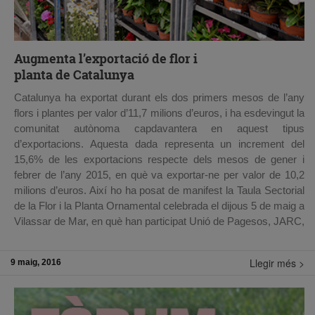
Augmenta l’exportació de flor i
planta de Catalunya
Catalunya ha exportat durant els dos primers mesos de l’any
flors i plantes per valor d’11,7 milions d’euros, i ha esdevingut la
comunitat autònoma capdavantera en aquest tipus
d’exportacions. Aquesta dada representa un increment del
15,6% de les exportacions respecte dels mesos de gener i
febrer de l’any 2015, en què va exportar-ne per valor de 10,2
milions d’euros. Així ho ha posat de manifest la Taula Sectorial
de la Flor i la Planta Ornamental celebrada el dijous 5 de maig a
Vilassar de Mar, en què han participat Unió de Pagesos, JARC,
la Federació de Cooperatives Agràries de Catalunya (FCAC), el
Gremi de Jardineria de Catalunya, la Federació d’Agricultors de
Llegir més >
9 maig, 2016
Viveristes de Catalunya, el Mercat de la Flor i de la Planta
Ornamental de Catalunya i la Confederació d’Horticultura
Ornamental de Catalunya (CHOC).