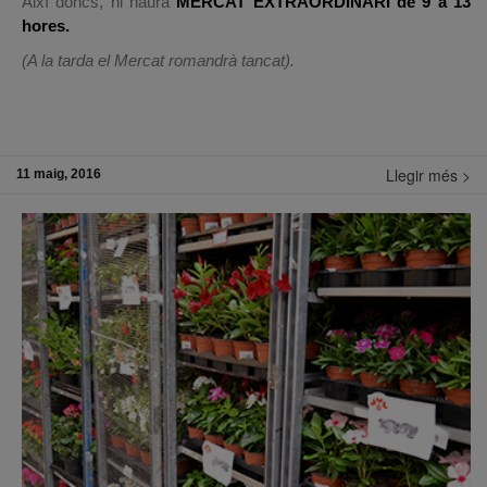
Així doncs, hi haurà
MERCAT EXTRAORDINARI de 9 a 13
hores.
(A la tarda el Mercat romandrà tancat).
Llegir més >
11 maig, 2016