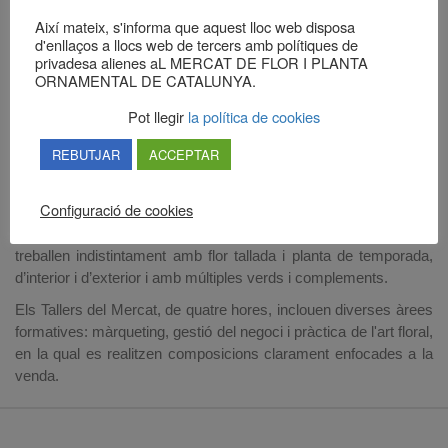
negoci dirigits a tots els clients, en general, i a les floristeries i
Així mateix, s'informa que aquest lloc web disposa
garden centers, en particular. Els cursos, amb un preu simbòlic,
d'enllaços a llocs web de tercers amb polítiques de
estan enfocats a esdeveniments, festivitats i aspectes
privadesa alienes aL MERCAT DE FLOR I PLANTA
comercials de la floristeria i centre de jardineria, com ara
ORNAMENTAL DE CATALUNYA.
l’aparador o la creació de treballs de petit format, que responen
a la compra per impuls.
Pot llegir
la política de cookies
Les diades més significatives del calendari del florista com Sant
REBUTJAR
ACCEPTAR
Valentí, Sant Jordi, el Dia de la Mare, Tots Sants i Nadal, que
suposen un augment notable de les vendes de flors i plantes,
Configuració de cookies
gaudeixen d’un taller específic en què es proposen
composicions amb els materials adients. Els assistents
treballen indistintament amb flor tallada i planta de temporada,
d’interior i d’exterior i amb múltiples verds i complements.
Els Tallers del Mercat, de quatre hores, inclouen diverses àrees
formatives: màrqueting, gestió del negoci i pràctica de l'art floral,
en la qual es realitzen composicions clarament enfocades a la
venda.