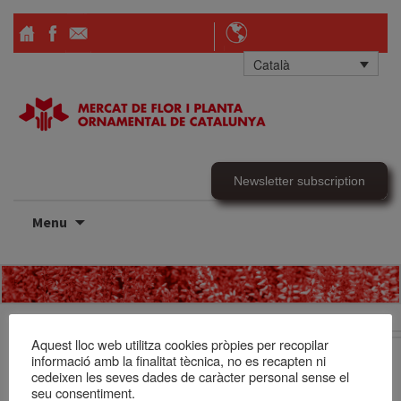
Català
Newsletter subscription
Skip
Menu
to
content
Tallers
Aquest lloc web utilitza cookies pròpies per recopilar
informació amb la finalitat tècnica, no es recapten ni
Des de 2009, el Mercat de Flor i Planta Ornamental de
cedeixen les seves dades de caràcter personal sense el
Catalunya organitza tallers d’art floral, màrqueting i gestió del
seu consentiment.