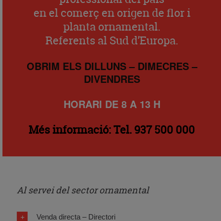
en el comerç en origen de flor i
planta ornamental.
Referents al Sud d’Europa.
OBRIM ELS DILLUNS – DIMECRES –
DIVENDRES
HORARI
DE 8 A 13 H
Més informació: Tel. 937 500 000
Al servei del sector ornamental
Venda directa – Directori