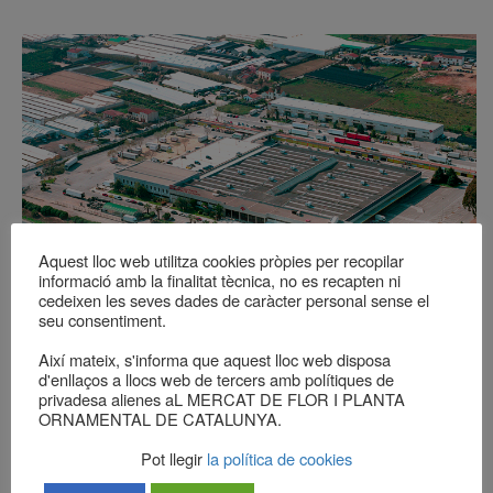
Aquest lloc web utilitza cookies pròpies per recopilar
informació amb la finalitat tècnica, no es recapten ni
cedeixen les seves dades de caràcter personal sense el
seu consentiment.
Així mateix, s'informa que aquest lloc web disposa
d'enllaços a llocs web de tercers amb polítiques de
privadesa alienes aL MERCAT DE FLOR I PLANTA
Caractéristiques techniques
ORNAMENTAL DE CATALUNYA.
Pot llegir
la política de cookies
64.662 m2 de superficie dont 16.648 m2 bâtis. 7.848 m2 de
vente directe, distribués en 300 stands de vente de fleurs et de