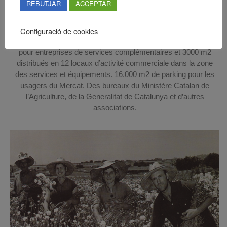
REBUTJAR
ACCEPTAR
plantes ornementales de 12 m2 chacun et 45 boutiques
d’accessoires sur 18 et 24 m2. Un bâtiment annexe de 4.700
m2 pour les entreprises du secteur de production et
Configuració de cookies
commercialisation. 1.100 m2 distribués en 55 locaux extérieurs
pour entreprises de services complémentaires et 3000 m2
distribués en 12 locaux d’activité commerciale dans la zone
des services et équipements. 16.000 m2 de parking pour les
usagers du Mercat. Des bureaux du Ministère Catalan de
l’Agriculture, de la Generalitat de Catalunya et d’autres
associations.