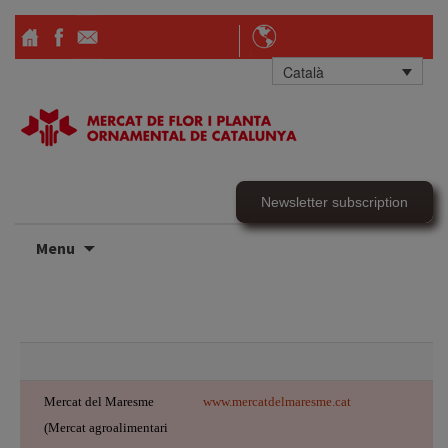
Català
Newsletter subscription
Skip
Menu
to
content
Mercat del Maresme
www.mercatdelmaresme.cat
(Mercat agroalimentari