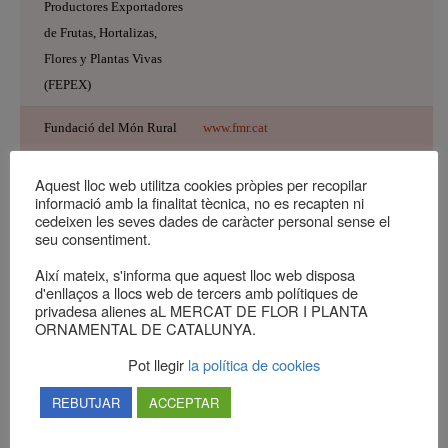
Productores Exportadores
de Frutas, Hortalizas,
Flores y Plantas Vivas
(FEPEX)
Fundació del Món Rural
www.fmr.cat
Associació de Viveristes
www.viveristesdegirona.com
Aquest lloc web utilitza cookies pròpies per recopilar
de Girona
informació amb la finalitat tècnica, no es recapten ni
cedeixen les seves dades de caràcter personal sense el
seu consentiment.
Asociación Española de
www.aecj.org
Centros de Jardinería
Així mateix, s'informa que aquest lloc web disposa
d'enllaços a llocs web de tercers amb polítiques de
privadesa alienes aL MERCAT DE FLOR I PLANTA
Gremi de Jardineria de
www.gremijardineria.cat
ORNAMENTAL DE CATALUNYA.
Catalunya
Pot llegir
la política de cookies
Institut de Recerca i
www.irta.cat
REBUTJAR
ACCEPTAR
Tecnologia
Agroalimentàries