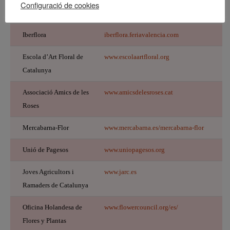
Configuració de cookies
Gremi de Floristes
www.floristes.cat
Iberflora
iberflora.feriavalencia.com
Escola d’Art Floral de
www.escolaartfloral.org
Catalunya
Associació Amics de les
www.amicsdelesroses.cat
Roses
Mercabarna-Flor
www.mercabarna.es/mercabarna-flor
Unió de Pagesos
www.uniopagesos.org
Joves Agricultors i
www.jarc.es
Ramaders de Catalunya
Oficina Holandesa de
www.flowercouncil.org/es/
Flores y Plantas