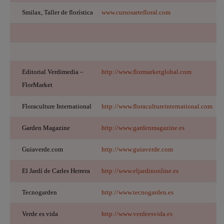
Smilax, Taller de florística
www.cursosartefloral.com
Editorial Verdimedia –
http://www.flormarketglobal.com
FlorMarket
Floraculture International
http://www.floracultureinternational.com
Garden Magazine
http://www.gardenmagazine.es
Guiaverde.com
http://www.guiaverde.com
El Jardí de Carles Herrera
http://www.eljardinonline.es
Tecnogarden
http://www.tecnogarden.es
Verde es vida
http://www.verdeesvida.es