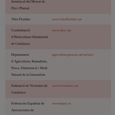
dominical del Mercat de
Flor i Planta)
Viles Florides
www.vilesflorides.cat
Confederació
www.choc.cat
d’Horticultura Ornamental
de Catalunya
Departament
agricultura.gencat.cat/ca/inici
d’Agricultura, Ramaderia,
Pesca, Alimentació i Medi
Natural de la Generalitat
Federació de Viveristes de
www.viveristes.cat/
Catalunya
Federación Española de
www.fepex.es
Asociaciones de