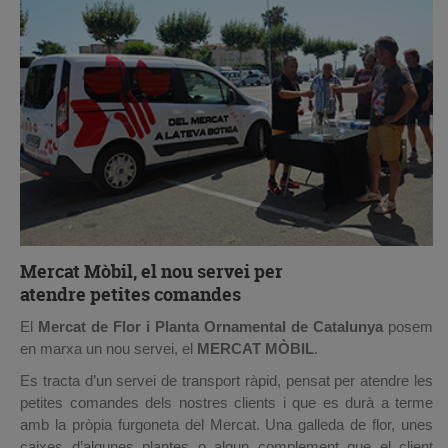
l’impuls definitiu per a la consolidació del moviment Viles
Florides.
Les exèquies tindran lloc demà diumenge 11 d’agost a les
10.30h al Tanatori de Can Ruti (Badalona).
Descansi en Pau.
Mercat Mòbil, el nou servei per
atendre petites comandes
El
Mercat de Flor i Planta Ornamental de Catalunya
posem
en marxa un nou servei, el
MERCAT MÒBIL
.
Es tracta d’un servei de transport ràpid, pensat per atendre les
petites comandes dels nostres clients i que es durà a terme
amb la pròpia furgoneta del Mercat. Una galleda de flor, unes
caixes d’algunes plantes o algun complement que el client