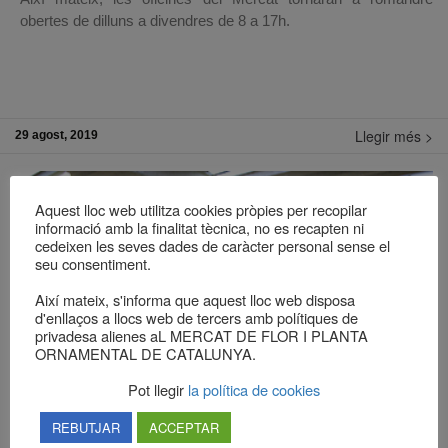
obertes de dilluns a divendres de 8 a 17h.
Llegir més >
29 agost, 2019
Aquest lloc web utilitza cookies pròpies per recopilar
informació amb la finalitat tècnica, no es recapten ni
cedeixen les seves dades de caràcter personal sense el
seu consentiment.
Així mateix, s'informa que aquest lloc web disposa
d'enllaços a llocs web de tercers amb polítiques de
privadesa alienes aL MERCAT DE FLOR I PLANTA
ORNAMENTAL DE CATALUNYA.
Pot llegir
la política de cookies
REBUTJAR
ACCEPTAR