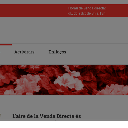
Horari de venda directa:
dl., dc. i dv.: de 8h a 13h
ó
Activitats
Enllaços
L’aire de la Venda Directa és
segur: engeguem la