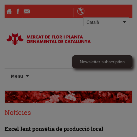
Català
Newsletter subscription
Skip
Menu
to
content
Notícies
Excel·lent ponsètia de producció local