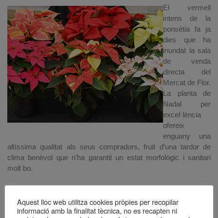
El vermell
intens de la
ponsètia fa ja
dies que ha
inundat la sala
de venda
directa del
Mercat de Flor.
La planta de
Nadal per
excel·lència
ofereix
enguany una
altíssima qualitat als seus compradors, fruit d’una tardor de
clima benèvol que n’ha garantit un estat morfològic i sanitari
molt bo.
La ponsètia tradicional, la vermella, representa més del 80% del
Aquest lloc web utilitza cookies pròpies per recopilar
producte que es demanda aquesta dies, i es pot trobar en
informació amb la finalitat tècnica, no es recapten ni
diverses presentacions i mides, en testos del 7,5 Ø, 10,5 Ø, 12