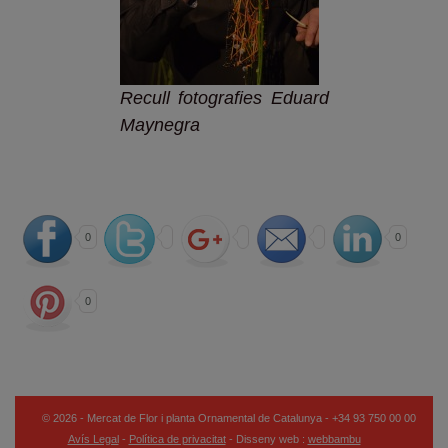
Recull fotografies Eduard
Maynegra
0
0
0
© 2026 - Mercat de Flor i planta Ornamental de Catalunya - +34 93 750 00 00
Avís Legal
-
Política de privacitat
- Disseny web :
webbambu