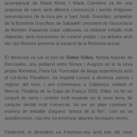
acompanyat de Maria Miras i Maria Carretero va fer una
proposta de rams amb diferent construcció i també d’algunes
presentacions de la rosa per a Sant Jordi. González, propietari
de la floristeria Garciflors de Sabadell i president de l’associació
de floristes d’aquesta ciutat vallesana, va elaborar treballs molt
elaborats, amb estructures de creació pròpia, i va debatre amb
els i les floristes presents la situació de la floristeria actual.
El dimecres va ser el torn de
Didier Gilles
, florista francès de
Remoulins, una població entre Nîmes i Avignon on té la seva
pròpia floristeria, Flora Gil. Formador de llarga experiència amb
el col·lectiu Floraform, ha impartit cursos a diversos països i
regions del món, i ara s’estrenava a Catalunya visitant el
Mercat. Finalista de la Copa de França 2005, Gilles va fer un
conjunt de rams i centres molt inspirats en la seva terra, de
caràcter també molt comercial. Va ser un plaer conèixer la
manera de treballar d’aquest “artesà de la flor”, com es va
autodescriure, i qui ens va ensenyar algunes tècniques noves.
Finalment, el divendres va il·luminar-nos amb tots els seus