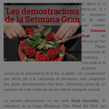
El dilluns 9, el
dimecres 11 i
el divendres
13 de març
vam celebrar
la
Setmana
Gran
del
Mercat de Flor
i Planta
Ornamental de
Catalunya, i
més enllà de la
proposta
comercial de presentació de la flor, la planta i els complements
que oferim per a la campanya de primavera, vam programar
tres grans demostracions d’art floral i floristeria comercial, en
sessions de matí i tarda per tal que tothom hi pogués assistir.
La primera demostració va ser amb
Sergi González
, 3r
classificat de la Copa d’Espanya d’Art Floral del 2013, qui