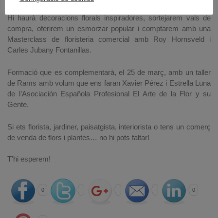
Hi haurà decoracions florals inspiradores, sortejarem vals de
compra, oferirem un esmorzar popular i comptarem amb una
Masterclass de floristeria comercial amb Roy Hornsveld i
Carles Jubany Fontanillas.
Formació que es complementarà, el 25 de març, amb un taller
de Rams amb volum que ens faran Xavier Pérez i Estrella Luna
de l’Asociación Española Profesional El Arte de la Flor y su
Gente.
Si ets florista, jardiner, paisatgista, interiorista o tens un comerç
de venda de flors i plantes… no hi pots faltar!
T’hi esperem!
0
0