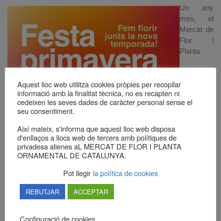
Un any
més, el
Mercat de
Flor i
Planta
Aquest lloc web utilitza cookies pròpies per recopilar
informació amb la finalitat tècnica, no es recapten ni
cedeixen les seves dades de caràcter personal sense el
seu consentiment.
Així mateix, s'informa que aquest lloc web disposa
d'enllaços a llocs web de tercers amb polítiques de
privadesa alienes aL MERCAT DE FLOR I PLANTA
Ornamental de Catalunya ens estem preparant per donar la
ORNAMENTAL DE CATALUNYA.
benvinguda a la Primavera.
Pot llegir
la política de cookies
I ho farem el proper dimecres 18 de març, amb una Festa
REBUTJAR
ACCEPTAR
pensada per a què els professionals del sector pugueu venir a
conèixer l’àmplia oferta de producte que us oferim en la
campanya més esperada.
Configuració de cookies