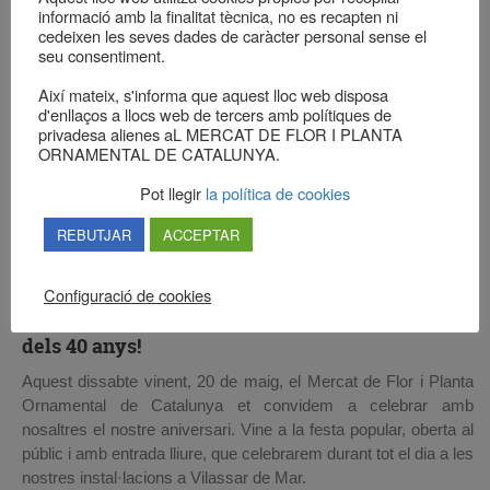
informació amb la finalitat tècnica, no es recapten ni
cedeixen les seves dades de caràcter personal sense el
seu consentiment.
Així mateix, s'informa que aquest lloc web disposa
d'enllaços a llocs web de tercers amb polítiques de
privadesa alienes aL MERCAT DE FLOR I PLANTA
ORNAMENTAL DE CATALUNYA.
Pot llegir
la política de cookies
REBUTJAR
ACCEPTAR
Configuració de cookies
El 20 de maig celebrem la Festa
dels 40 anys!
Aquest dissabte vinent, 20 de maig, el Mercat de Flor i Planta
Ornamental de Catalunya et convidem a celebrar amb
nosaltres el nostre aniversari. Vine a la festa popular, oberta al
públic i amb entrada lliure, que celebrarem durant tot el dia a les
nostres instal·lacions a Vilassar de Mar.