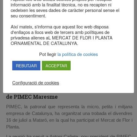
informació amb la finalitat tècnica, no es recapten ni
cedeixen les seves dades de caràcter personal sense el
seu consentiment.
Així mateix, s'informa que aquest lloc web disposa
d'enllaços a llocs web de tercers amb polítiques de
privadesa alienes aL MERCAT DE FLOR I PLANTA
ORNAMENTAL DE CATALUNYA.
Pot llegir
la política de cookies
REBUTJAR
ACCEPTAR
Configuració de cookies
El Mercat participa a la trobada
de PIMEC Maresme
PIMEC, la patronal que representa la micro, petita i mitjana
empresa de Catalunya, ha organitzat una trobada el divendres
16 de juliol a Mataró, en la qual ha participat el Mercat de Flor i
Planta.
La reunió ha servit a Antoni Cañete, nou president de PIMEC,