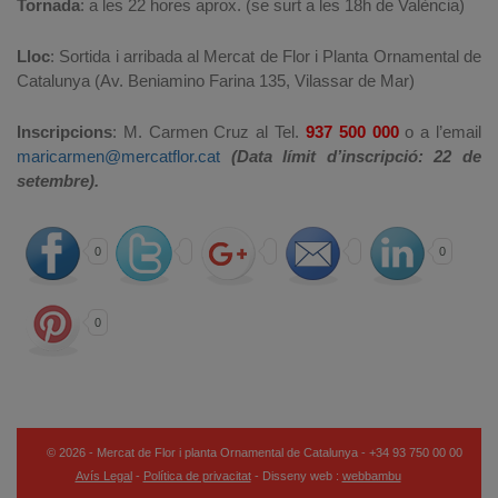
Tornada
: a les 22 hores aprox. (se surt a les 18h de València)
Lloc
: Sortida i arribada al Mercat de Flor i Planta Ornamental de
Catalunya (Av. Beniamino Farina 135, Vilassar de Mar)
Inscripcions
: M. Carmen Cruz al Tel.
937 500 000
o a l’email
maricarmen@mercatflor.cat
(Data límit d’inscripció: 22 de
setembre).
0
0
0
© 2026 - Mercat de Flor i planta Ornamental de Catalunya - +34 93 750 00 00
Avís Legal
-
Política de privacitat
- Disseny web :
webbambu