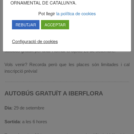
ORNAMENTAL DE CATALUNYA.
A aquest enllaç hi pots descarregar una invitació per a tu!
Pot llegir
la política de cookies
INVITACIÓ
REBUTJAR
ACCEPTAR
A més, per tal de poder-hi assistir, el mateix Mercat, juntament
Configuració de cookies
amb l’Associació de Viveristes de Barcelona, ha organitzat un
autobús gratuït per anar i tornar el dijous 29 de setembre.
Vols venir? Recorda però que les places són limitades i cal
inscripció prèvia!
AUTOBÚS GRATUÏT A IBERFLORA
Dia
: 29 de setembre
Sortida
: a les 6 hores