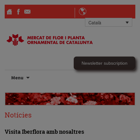
Català
Newsletter subscription
Skip
Menu
to
content
Notícies
Visita Iberflora amb nosaltres