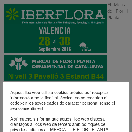
El Mercat
de Flor i
Planta
Ornamental de Catalunya serem presents un any més a
Aquest lloc web utilitza cookies pròpies per recopilar
IBERFLORA, la principal fira del sector ornamental que es du a
informació amb la finalitat tècnica, no es recapten ni
cedeixen les seves dades de caràcter personal sense el
terme a l’Estat Espanyol, i que se celebra a Fira de València.
seu consentiment.
Comptarem amb un estand informatiu, el número B44, on
exposarem una petita mostra de la nostra oferta de flor i planta.
Així mateix, s'informa que aquest lloc web disposa
Es troba ubicat al Pavelló 3 del Nivell 3, a la zona que
d'enllaços a llocs web de tercers amb polítiques de
privadesa alienes aL MERCAT DE FLOR I PLANTA
compartirem amb d’altres empreses i associacions catalanes.