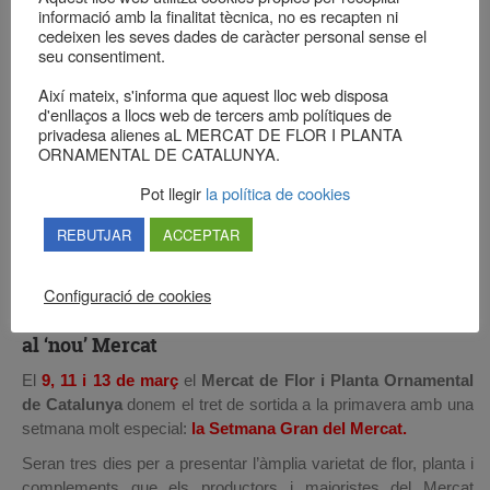
informació amb la finalitat tècnica, no es recapten ni
cedeixen les seves dades de caràcter personal sense el
seu consentiment.
Així mateix, s'informa que aquest lloc web disposa
d'enllaços a llocs web de tercers amb polítiques de
privadesa alienes aL MERCAT DE FLOR I PLANTA
ORNAMENTAL DE CATALUNYA.
Pot llegir
la política de cookies
REBUTJAR
ACCEPTAR
Configuració de cookies
Vine a inaugurar la primavera
al ‘nou’ Mercat
El
9, 11 i 13 de març
el
Mercat de Flor i Planta Ornamental
de Catalunya
donem el tret de sortida a la primavera amb una
setmana molt especial:
la Setmana Gran del Mercat.
Seran tres dies per a presentar l’àmplia varietat de flor, planta i
complements que els productors i majoristes del Mercat