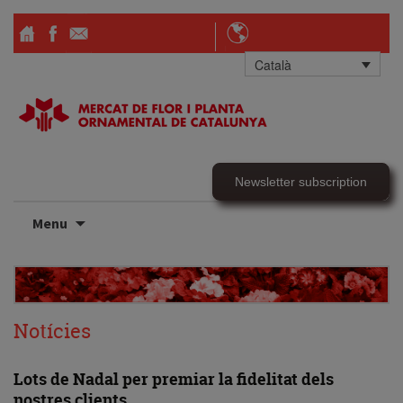
Català
Newsletter subscription
Skip
Menu
to
content
Notícies
Lots de Nadal per premiar la fidelitat dels
nostres clients