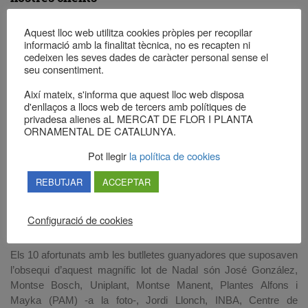
Amb l’objectiu
Aquest lloc web utilitza cookies pròpies per recopilar
d’agrair la
informació amb la finalitat tècnica, no es recapten ni
cedeixen les seves dades de caràcter personal sense el
seva
seu consentiment.
confiança i
gratificar la
Així mateix, s'informa que aquest lloc web disposa
seva fidelitat al
d'enllaços a llocs web de tercers amb polítiques de
privadesa alienes aL MERCAT DE FLOR I PLANTA
nostre Mercat,
ORNAMENTAL DE CATALUNYA.
hem sortejat
10 cistelles de
Pot llegir
la política de cookies
Nadal, amb
pernil, vins,
REBUTJAR
ACCEPTAR
caves, turrons
i tot tipus de
Configuració de cookies
dolços entre els nostres clients.
Els 10 afortunats amb les butlletes guanyadores que suposaven
l’obsequi d’aquest magnífic lot de Nadal són José González,
Montse Bosch, Uniplant, Montse Manent, Plantes Alfons i
Mayka (PAM) -a la foto-, Jordi Llonch, INBA, Centre de