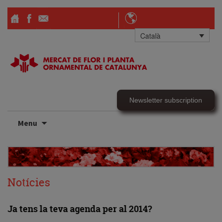
Català
Newsletter subscription
Skip
Menu
to
content
Notícies
Ja tens la teva agenda per al 2014?