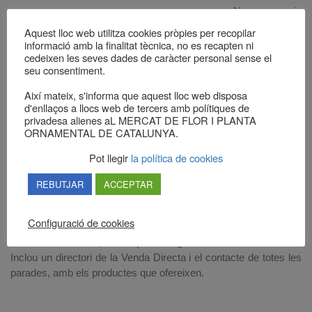
No esperis
més, al Mercat
Aquest lloc web utilitza cookies pròpies per recopilar
de Flor i Planta
informació amb la finalitat tècnica, no es recapten ni
cedeixen les seves dades de caràcter personal sense el
Ornamental de
seu consentiment.
Catalunya te la
regalem!
Així mateix, s'informa que aquest lloc web disposa
d'enllaços a llocs web de tercers amb polítiques de
privadesa alienes aL MERCAT DE FLOR I PLANTA
Si ets
ORNAMENTAL DE CATALUNYA.
comprador/a o
soci i estàs
Pot llegir
la política de cookies
degudament
registrat i amb
REBUTJAR
ACCEPTAR
les teves
dades actualitzades, el MERCAT et regala una Agenda-Dietari,
Configuració de cookies
de dia/pàgina, per a que prenguis nota de les teves comandes,
les cites ineludibles, i tot el que et calgui recordar.
Inclou un directori de la Venda Directa i el contacte de totes les
parades, amb els productes que ofereixen.