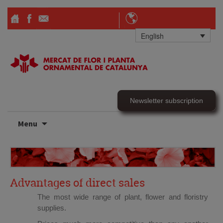
English
Newsletter subscription
Skip
Menu
to
content
Advantages of direct sales
The most wide range of plant, flower and floristry
supplies.