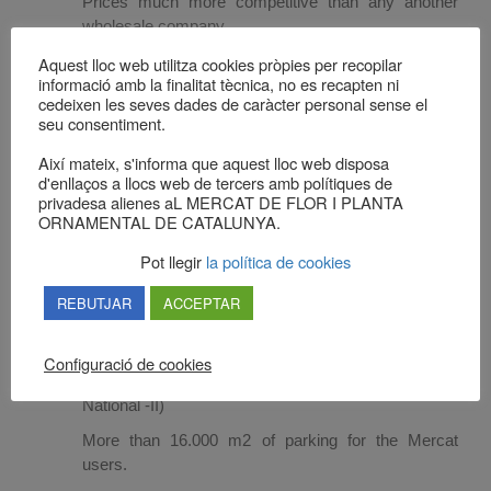
Prices much more competitive than any another
wholesale company.
The best offer of flowers and ornamental horticulture
Aquest lloc web utilitza cookies pròpies per recopilar
informació amb la finalitat tècnica, no es recapten ni
of Europa’s south.
cedeixen les seves dades de caràcter personal sense el
Flowers and plants in origin, putting to the sale
seu consentiment.
directly from the producer.
Així mateix, s'informa que aquest lloc web disposa
Maximum quality and freshness of the products.
d'enllaços a llocs web de tercers amb polítiques de
privadesa alienes aL MERCAT DE FLOR I PLANTA
Center of the principal cluster of flower growing and
ORNAMENTAL DE CATALUNYA.
ornamental horticulture of the State.
Pot llegir
la política de cookies
Center of companies of Complementary Services
and Equipments: Transport, School of Floral
REBUTJAR
ACCEPTAR
Art, Consultants, Computering, etc.
Easy and unsurpassable communication: Highway
Configuració de cookies
C32 and the Avda. Beniamino Farina, 135 (Old
National -II)
More than 16.000 m2 of parking for the Mercat
users.