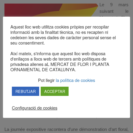
Le 9 mars
suivant le
Mercat de Flor
nous
Aquest lloc web utilitza cookies pròpies per recopilar
célébrerons
informació amb la finalitat tècnica, no es recapten ni
cedeixen les seves dades de caràcter personal sense el
une nouvelle
seu consentiment.
édition de
XPOMERCAT,
Així mateix, s'informa que aquest lloc web disposa
la grande
d'enllaços a llocs web de tercers amb polítiques de
exposition de
privadesa alienes aL MERCAT DE FLOR I PLANTA
ORNAMENTAL DE CATALUNYA.
notre ample
offre de fleurs,
Pot llegir
la política de cookies
de plantes et
des accessoires, dans un évènement de référence qui essaie
REBUTJAR
ACCEPTAR
d’arriver non seulement aux professionnels du magasin de
fleurs et du jardinage, mais aussi au public en général, avec
Configuració de cookies
l’objectif de promouvoir la consommation de fleurs et de plantes
dans un moment économiquement très difficile pour le secteur.
La journée expositive racontera d’une démonstration d’art floral,