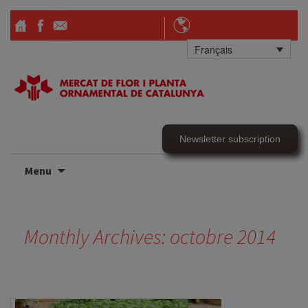
Français
Newsletter subscription
Skip
Menu
to
content
Monthly Archives: octobre 2014
Posts
navigation