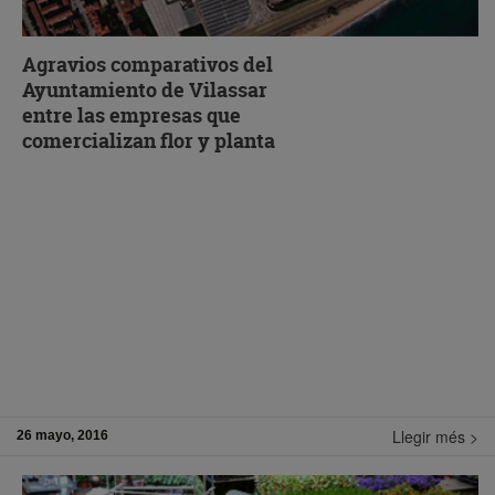
BANDEJAS 6 AGUJEROS
BANDEJAS 6 AGUJEROS
Agravios comparativos del
Ayuntamiento de Vilassar
entre las empresas que
CAJAS MEDIANAS
comercializan flor y planta
CAJAS MEDIANAS
CAJAS PEQUEÑAS
CAJAS PEQUEÑAS
CAJAS POINSETTIA
CAJAS POINSETTIA
CUBETAS GRANDES – NARANJA
Llegir més >
26 mayo, 2016
El Mercat de Flor i Planta
denunciamos el trato fiscal desigual
CUBETAS ALTAS – NARANJA