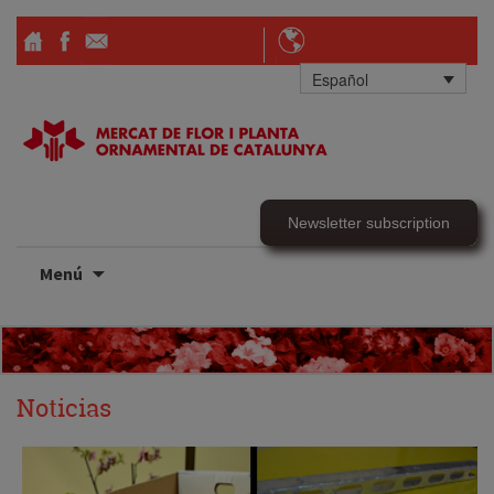
Español
Newsletter subscription
Ir
Menú
al
contenido
Noticias