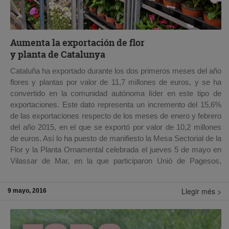
Aumenta la exportación de flor
y planta de Catalunya
Cataluña ha exportado durante los dos primeros meses del año
flores y plantas por valor de 11,7 millones de euros, y se ha
convertido en la comunidad autónoma líder en este tipo de
exportaciones. Este dato representa un incremento del 15,6%
de las exportaciones respecto de los meses de enero y febrero
del año 2015, en el que se exportó por valor de 10,2 millones
de euros. Así lo ha puesto de manifiesto la Mesa Sectorial de la
Flor y la Planta Ornamental celebrada el jueves 5 de mayo en
Vilassar de Mar, en la que participaron Unió de Pagesos,
JARC, la Federació de Cooperatives Agràries de Catalunya
(FCAC), el Gremi de Jardineria de Catalunya , la Federació
Llegir més >
9 mayo, 2016
d’Agricultors Viveristes de Catalunya, el Mercat de Flor i Planta
Ornamental de Catalunya y la Confederació d’Horticultura
Ornamental de Catalunya (CHOC).