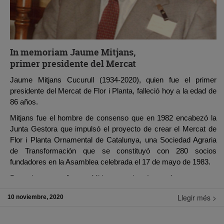
Así que FEM CRÉIXER EL VERD.
Saldremos todos ganando.
Aquí podéis ver el espot de la campaña que se difundirá a partir
del lunes.
In memoriam Jaume Mitjans,
primer presidente del Mercat
Jaume Mitjans Cucurull (1934-2020), quien fue el primer
presidente del Mercat de Flor i Planta, falleció hoy a la edad de
86 años.
Mitjans fue el hombre de consenso que en 1982 encabezó la
Junta Gestora que impulsó el proyecto de crear el Mercat de
Flor i Planta Ornamental de Catalunya, una Sociedad Agraria
de Transformación que se constituyó con 280 socios
fundadores en la Asamblea celebrada el 17 de mayo de 1983.
Posteriormente, Jaume Mitjans, socio número 1, y ya como
presidente de la primera Junta Rectora, sacó adelante la
Llegir més >
10 noviembre, 2020
construcción del primer Mercat, un edificio de 5.000 m2 de
carácter provisional con el que se inició la venta y comercio de
flor y planta de los productores del Maresme el 1 de octubre de