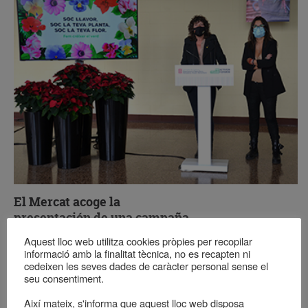
El Mercat acoge la
presentación de una campaña
de la Generalitat de estímulo
Aquest lloc web utilitza cookies pròpies per recopilar
del consumo de flores y plantas
informació amb la finalitat tècnica, no es recapten ni
cedeixen les seves dades de caràcter personal sense el
La consellera de Agricultura, teresa Jordà, ha presentado esta
seu consentiment.
mañana en el Mercat de Flor i Planta la campaña
Fem créixer
Així mateix, s'informa que aquest lloc web disposa
el verd
, pensada para aumentar el consumo de flor y planta