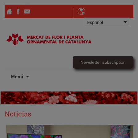
Español
Newsletter subscription
Ir
Menú
al
contenido
Noticias