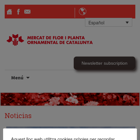
Español
Newsletter subscription
Ir
Menú
al
contenido
Noticias
Aquest lloc web utilitza cookies pròpies per recopilar