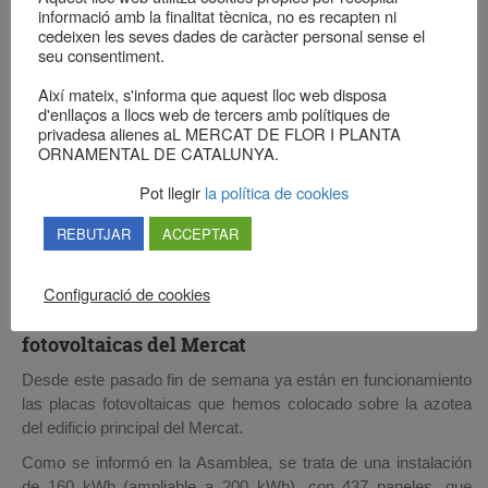
informació amb la finalitat tècnica, no es recapten ni
cedeixen les seves dades de caràcter personal sense el
seu consentiment.
Així mateix, s'informa que aquest lloc web disposa
d'enllaços a llocs web de tercers amb polítiques de
privadesa alienes aL MERCAT DE FLOR I PLANTA
ORNAMENTAL DE CATALUNYA.
Pot llegir
la política de cookies
REBUTJAR
ACCEPTAR
Configuració de cookies
Ya en marcha las nuevas placas
fotovoltaicas del Mercat
Desde este pasado fin de semana ya están en funcionamiento
las placas fotovoltaicas que hemos colocado sobre la azotea
del edificio principal del Mercat.
Como se informó en la Asamblea, se trata de una instalación
de 160 kWh (ampliable a 200 kWh), con 437 paneles, que