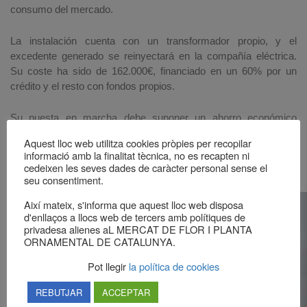
consumo del mercado.
La instalación cuenta con un transformador propio, y el
excedente generado se reinyectará en la compañía eléctrica.
Su coste ha sido de 162.000€, financiado en un 60% por un
crédito y el resto con fondos propios.
Su puesta en marcha debe suponer un ahorro económico
sustancial en la factura eléctrica del Mercat.
Aquest lloc web utilitza cookies pròpies per recopilar
informació amb la finalitat tècnica, no es recapten ni
cedeixen les seves dades de caràcter personal sense el
seu consentiment.
Així mateix, s'informa que aquest lloc web disposa
d'enllaços a llocs web de tercers amb polítiques de
privadesa alienes aL MERCAT DE FLOR I PLANTA
ORNAMENTAL DE CATALUNYA.
Pot llegir
la política de cookies
REBUTJAR
ACCEPTAR