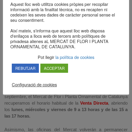
Aquest lloc web utilitza cookies pròpies per recopilar
informació amb la finalitat tècnica, no es recapten ni
A partir del
cedeixen les seves dades de caràcter personal sense el
lunes 3 de
seu consentiment.
Així mateix, s'informa que aquest lloc web disposa
d'enllaços a llocs web de tercers amb polítiques de
privadesa alienes aL MERCAT DE FLOR I PLANTA
ORNAMENTAL DE CATALUNYA.
Pot llegir
la política de cookies
REBUTJAR
ACCEPTAR
Configuració de cookies
septiembre, el Mercat de Flor i Planta Ornamental de Catalunya
recuperamos el horario habitual de la
Venta Directa
, abriendo
los
lunes, miércoles y viernes de 9 a 13 horas y de las 15 a
las 17 horas.
Asimismo, las oficinas del Mercat volverán a permanecer