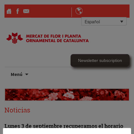
Español
Newsletter subscription
Ir
Menú
al
contenido
Noticias
Lunes 3 de septiembre recuperamos el horario
habitual: Mañana de 9 a 13h y tarde de 15 a 17h