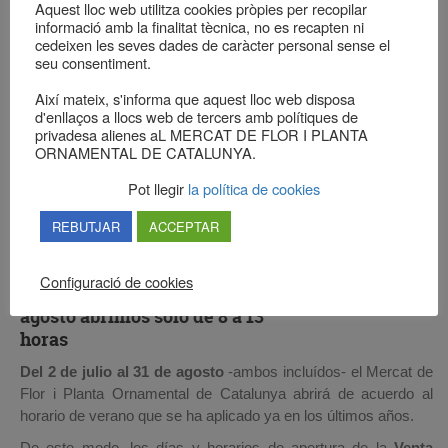
Aquest lloc web utilitza cookies pròpies per recopilar
informació amb la finalitat tècnica, no es recapten ni
cedeixen les seves dades de caràcter personal sense el
seu consentiment.
Així mateix, s'informa que aquest lloc web disposa
d'enllaços a llocs web de tercers amb polítiques de
privadesa alienes aL MERCAT DE FLOR I PLANTA
ORNAMENTAL DE CATALUNYA.
Pot llegir
la política de cookies
REBUTJAR
ACCEPTAR
Configuració de cookies
HORARIO DE VERANO: Julio y
agosto abrimos sólo de 8 a 13
horas
Del 2 de julio al 31 de agosto
-ambos incluídos- el Mercat de
Flor i Planta Ornamental de Catalunya abrirá de acuerdo al
horario de verano que se ha aplicado ya en los últimos años.
De este modo, los días y horarios de apertura de la
Venta