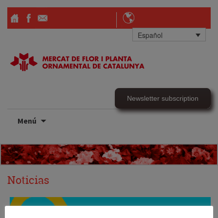
Español
Newsletter subscription
Ir
Menú
al
contenido
Noticias