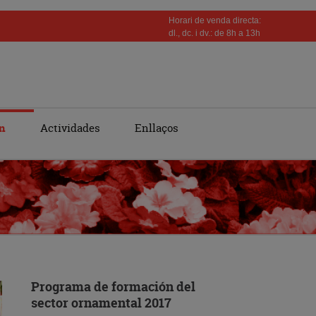
Horari de venda directa:
dl., dc. i dv.: de 8h a 13h
n
Actividades
Enllaços
Programa de formación del
sector ornamental 2017