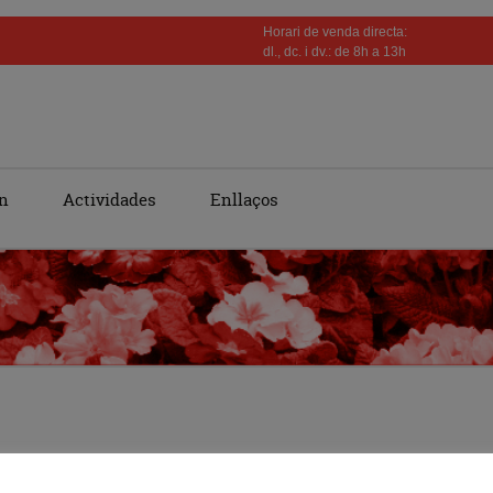
Horari de venda directa:
dl., dc. i dv.: de 8h a 13h
n
Actividades
Enllaços