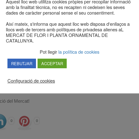
Aquest lloc web utilitza cookies pròpies per recopilar informació
Estrenem nou any i amb ell renovem la nostra proposta
amb la finalitat tècnica, no es recapten ni cedeixen les seves
de santorals per estimular el consum de flor i planta.
dades de caràcter personal sense el seu consentiment.
Així mateix, s'informa que aquest lloc web disposa d'enllaços a
Com cada any des del Mercat oferim als nostres clients
llocs web de tercers amb polítiques de privadesa alienes aL
uns cartells-santorals per a què puguin posar als
MERCAT DE FLOR I PLANTA ORNAMENTAL DE
aparadors dels seus establiments, recordant així a la
CATALUNYA.
seva clientela les onomàstiques més importants per a
Pot llegir
la política de cookies
què ningú s’oblidi de felicitar, amb un bon ram de flors o
una planta ben arreglada, els seus éssers més estimats.
REBUTJAR
ACCEPTAR
El mes de gener l’obrim amb unes tulipes, seguiran
Configuració de cookies
després uns phalaenopsis, unes anemones, unes roses,
olors i formes.
ació del Mercat!
0
0